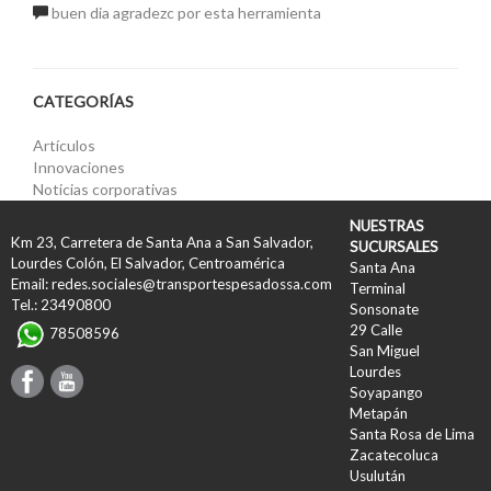
buen dia agradezc por esta herramienta
CATEGORÍAS
Artículos
Innovaciones
Noticias corporativas
NUESTRAS
Km 23, Carretera de Santa Ana a San Salvador,
SUCURSALES
Lourdes Colón, El Salvador, Centroamérica
Santa Ana
Email: redes.sociales@transportespesadossa.com
Terminal
Tel.: 23490800
Sonsonate
29 Calle
78508596
San Miguel
Lourdes
Soyapango
Metapán
Santa Rosa de Lima
Zacatecoluca
Usulután